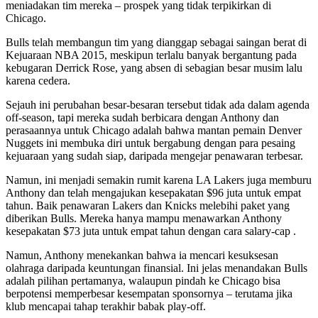
meniadakan tim mereka – prospek yang tidak terpikirkan di
Chicago.
Bulls telah membangun tim yang dianggap sebagai saingan berat di
Kejuaraan NBA 2015, meskipun terlalu banyak bergantung pada
kebugaran Derrick Rose, yang absen di sebagian besar musim lalu
karena cedera.
Sejauh ini perubahan besar-besaran tersebut tidak ada dalam agenda
off-season, tapi mereka sudah berbicara dengan Anthony dan
perasaannya untuk Chicago adalah bahwa mantan pemain Denver
Nuggets ini membuka diri untuk bergabung dengan para pesaing
kejuaraan yang sudah siap, daripada mengejar penawaran terbesar.
Namun, ini menjadi semakin rumit karena LA Lakers juga memburu
Anthony dan telah mengajukan kesepakatan $96 juta untuk empat
tahun. Baik penawaran Lakers dan Knicks melebihi paket yang
diberikan Bulls. Mereka hanya mampu menawarkan Anthony
kesepakatan $73 juta untuk empat tahun dengan cara salary-cap .
Namun, Anthony menekankan bahwa ia mencari kesuksesan
olahraga daripada keuntungan finansial. Ini jelas menandakan Bulls
adalah pilihan pertamanya, walaupun pindah ke Chicago bisa
berpotensi memperbesar kesempatan sponsornya – terutama jika
klub mencapai tahap terakhir babak play-off.